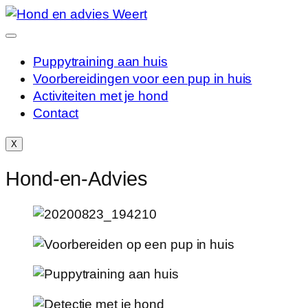
Ga
naar
de
Puppytraining aan huis
inhoud
Voorbereidingen voor een pup in huis
Activiteiten met je hond
Contact
X
Hond-en-Advies